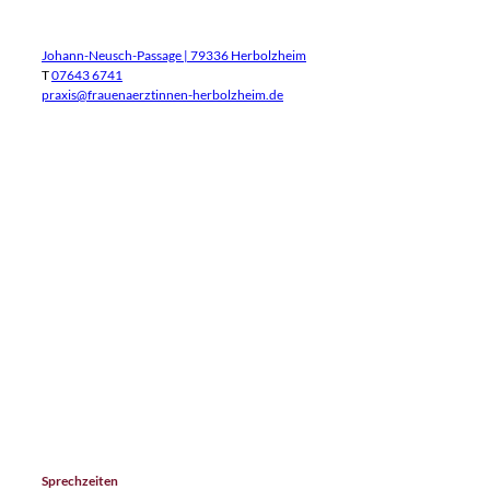
Johann-Neusch-Passage | 79336 Herbolzheim
T
07643 6741
praxis@frauenaerztinnen-herbolzheim.de
Sprechzeiten