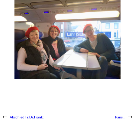
←
→
Abschied Fr.Dr.Frank:
Paris…